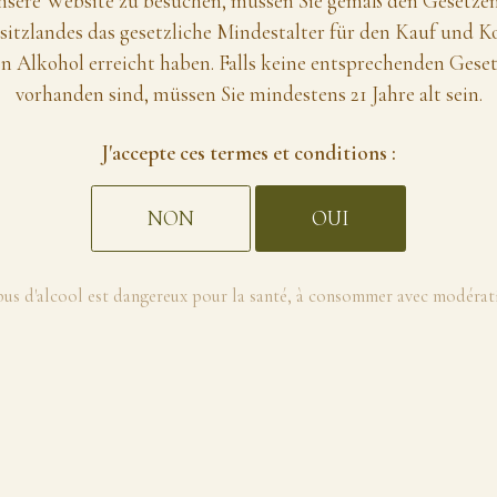
sere Website zu besuchen, müssen Sie gemäß den Gesetzen
itzlandes das gesetzliche Mindestalter für den Kauf und 
n Alkohol erreicht haben. Falls keine entsprechenden Gese
vorhanden sind, müssen Sie mindestens 21 Jahre alt sein.
J'accepte ces termes et conditions :
NON
OUI
bus d'alcool est dangereux pour la santé, à consommer avec modérat