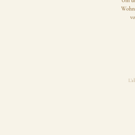
Um un
Wohns
vo
L'a