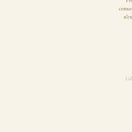
Pou
consom
n’ex
L'a